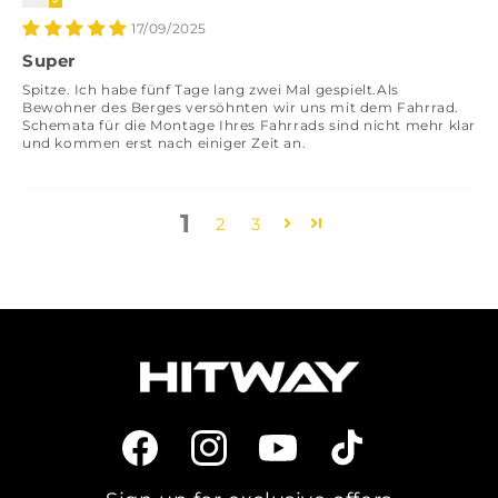
17/09/2025
Super
Spitze. Ich habe fünf Tage lang zwei Mal gespielt.Als
Bewohner des Berges versöhnten wir uns mit dem Fahrrad.
Schemata für die Montage Ihres Fahrrads sind nicht mehr klar
und kommen erst nach einiger Zeit an.
1
2
3
Facebook
Instagram
YouTube
TikTok