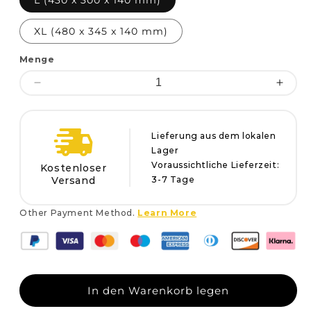
XL (480 x 345 x 140 mm)
Menge
Menge
Meng
verringern
erhö
für
für
Fahrrad-
Fahrr
Lieferung aus dem lokalen
Heckkorb
Heck
Lager
Voraussichtliche Lieferzeit:
Kostenloser
Versand
3-7 Tage
Other Payment Method.
Learn More
In den Warenkorb legen