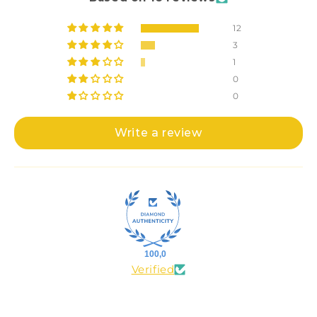
12
3
1
0
0
Write a review
100,0
Verified