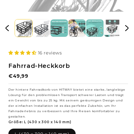
16 reviews
Fahrrad-Heckkorb
Regulärer
€49,99
Preis
Der hintere Fahrradkorb von HITWAY bietet eine starke, langlebige
Lösung für den problemlosen Transport schwerer Lasten und trägt
ein Gewicht von bis zu 25 kg. Mit seinem geräumigen Design und
der einfachen Installation ist es das perfekte Zubehör, um Ihr
Fahrraderlebnis zu verbessern und Ihre Reisen komfortabler zu
gestalten.
Größe:
L (430 x 300 x 140 mm)
L (430 x 300 x 140 mm)